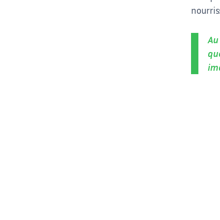
nourris
Au 
qu
im