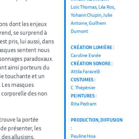
Loïc Thomas, Léa Ros,
Yohann Chupin, Julie
Antoine, Guilhem
ons dont les enjeux
Dumont
rend, se surprend à
st pris, lui aussi, dans
CRÉATION LUMIÈRE :
masques sentent nous
Caroline Esnée
ersonnages paradoxaux.
CRÉATION SONORE :
ont ainsi porteurs du
Attila Faravelli
ie touchante et un
COSTUMES :
s. Les masques
C. Thépénier
e corporelle des non
PEINTURES :
Rita Pedram
trouve la portée
PRODUCTION, DIFFUSION
 de présenter, les
:
Pauline Hoa
des allusions,