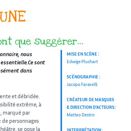
LUNE
ont que suggérer…
onnaire, nous
MISE EN SCÈNE :
Edwige Pluchart
 essentielle.Ce sont
ensément dans
SCÉNOGRAPHIE :
Jacopo Faravelli
ente et débridée.
CRÉATEUR DE MASQUES
sibilité extrême, à
& DIRECTION D’ACTEURS :
ue, marqué par
Matteo Destro
se de personnages
héâtre, se pose la
INTERPRÉTATION :