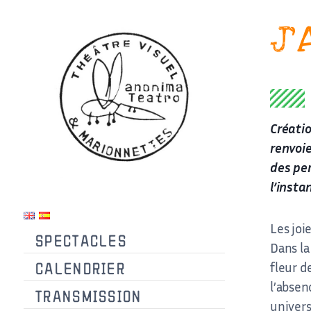
Aller
J’
au
contenu
Créati
renvoie
des pe
l’insta
Les joi
SPECTACLES
Dans la
fleur d
CALENDRIER
l’absen
TRANSMISSION
univers