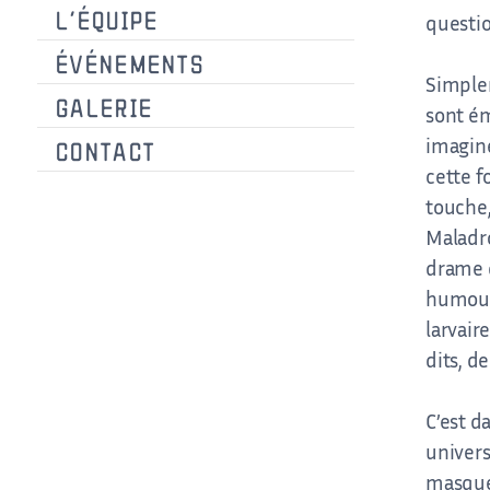
L’ÉQUIPE
questio
ÉVÉNEMENTS
Simplem
GALERIE
sont ém
imaginer
CONTACT
cette f
touche,
Facebook
Instagram
Maladro
drame d
humour 
larvair
dits, d
C’est d
univers
masques