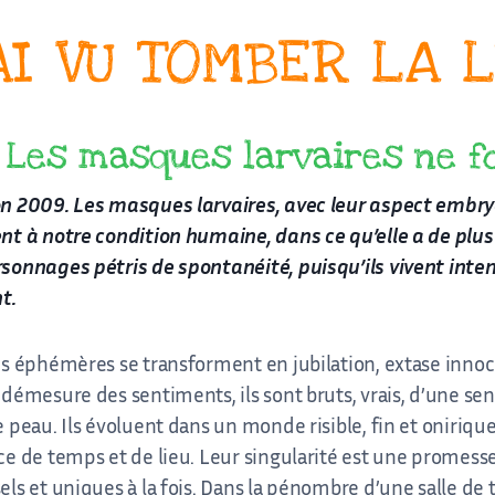
AI VU TOMBER LA 
Les masques larvaires ne f
on 2009. Les masques larvaires, avec leur aspect embry
nt à notre condition humaine, dans ce qu’elle a de plus
rsonnages pétris de spontanéité, puisqu’ils vivent int
nt.
es éphémères se transforment en jubilation, extase innoc
 démesure des sentiments, ils sont bruts, vrais, d’une sen
e peau. Ils évoluent dans un monde risible, fin et oniriq
ce de temps et de lieu. Leur singularité est une promes
els et uniques à la fois. Dans la pénombre d’une salle de t