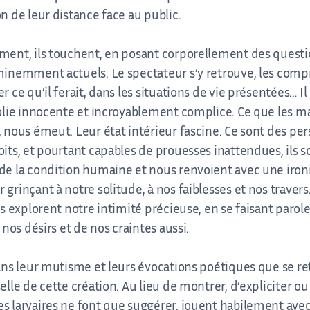
n de leur distance face au public.
ent, ils touchent, en posant corporellement des questi
inemment actuels. Le spectateur s’y retrouve, les comp
 ce qu’il ferait, dans les situations de vie présentées… Il e
olie innocente et incroyablement complice. Ce que les 
 nous émeut. Leur état intérieur fascine. Ce sont des p
its, et pourtant capables de prouesses inattendues, ils s
e la condition humaine et nous renvoient avec une iron
grinçant à notre solitude, à nos faiblesses et nos traver
es explorent notre intimité précieuse, en se faisant parol
e nos désirs et de nos craintes aussi.
ans leur mutisme et leurs évocations poétiques que se re
elle de cette création. Au lieu de montrer, d’expliciter ou
 larvaires ne font que suggérer, jouent habilement avec 