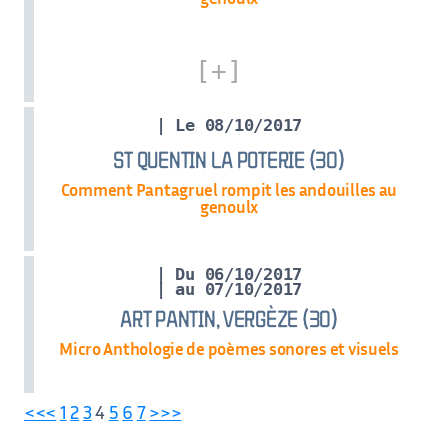
| Le 08/10/2017
ST QUENTIN LA POTERIE (30)
Comment Pantagruel rompit les andouilles au
genoulx
| Du 06/10/2017
| au 07/10/2017
ART PANTIN, VERGÈZE (30)
Micro Anthologie de poèmes sonores et visuels
<<<
1
2
3
4
5
6
7
>>>